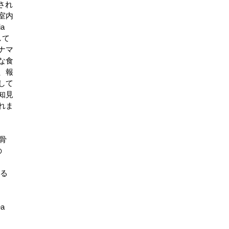
掲載され
室内
a
して
ナマ
な食
、報
して
知見
れま
骨
の
る
ea