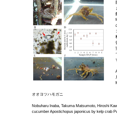
オオヨツハモガニ
Nobuharu Inaba, Takuma Matsumoto, Hiroshi Kawa
cucumber Apostichopus japonicus by kelp crab P