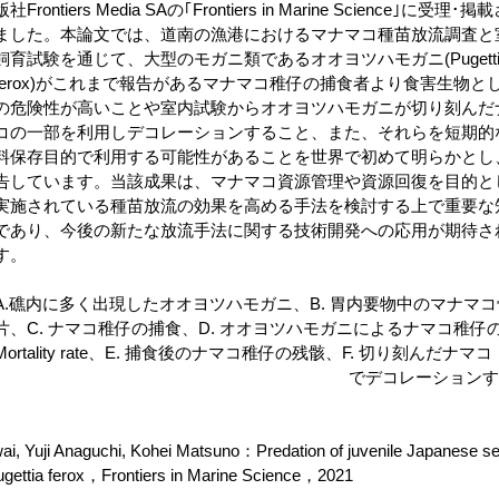
版社Frontiers Media SAの｢Frontiers in Marine Science｣に受理･
ました。本論文では、道南の漁港におけるマナマコ種苗放流調査と
飼育試験を通じて、大型のモガニ類であるオオヨツハモガニ(Pugetti
ferox)がこれまで報告があるマナマコ稚仔の捕食者より食害生物と
の危険性が高いことや室内試験からオオヨツハモガニが切り刻んだ
コの一部を利用しデコレーションすること、また、それらを短期的
料保存目的で利用する可能性があることを世界で初めて明らかとし
告しています。当該成果は、マナマコ資源管理や資源回復を目的と
実施されている種苗放流の効果を高める手法を検討する上で重要な
であり、今後の新たな放流手法に関する技術開発への応用が期待さ
す。
A.礁内に多く出現したオオヨツハモガニ、B. 胃内要物中のマナマコ
片、C. ナマコ稚仔の捕食、D. オオヨツハモガニによるナマコ稚仔
Mortality rate、E. 捕食後のナマコ稚仔の残骸、F. 切り刻んだナマコ
でデコレーションす
i, Yuji Anaguchi, Kohei Matsuno：Predation of juvenile Japanese s
ugettia ferox，Frontiers in Marine Science，2021