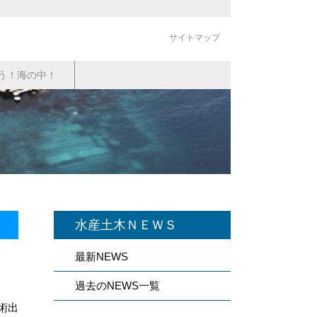
サイトマップ
う！海の中！
水産土木ＮＥＷＳ
ま
最新NEWS
過去のNEWS一覧
術出