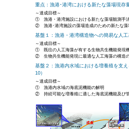
重点：漁港･港湾における新たな藻場現存量
～達成目標～
① 漁港・港湾施設における新たな藻場観測手
② 漁港･港湾施設の藻場造成のための新たな藻
基盤１：漁港・港湾構造物への簡易な人工
～達成目標～
① 既往の人工海藻が有する生物共生機能発現
② 生物共生機能発現に最適な人工海藻の構造
基盤２：漁港内水域における増養殖を支え
10）
～達成目標～
① 漁港内水域の海底泥機能の解明
② 持続可能な増養殖に適した海底泥機能及び