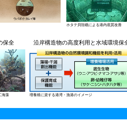
ホタテ貝殻礁による港内底質改善
の保全
沿岸構造物の高度利用と水域環境保
工海藻
増養殖に資する港湾・漁港のイメージ