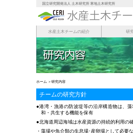
国立研究開発法人 土木研究所 寒地土木研究所
水産土木チームの紹介
研
ホーム
＞研究内容
チームの研究方針
●港湾・漁港の防波堤等の沿岸構造物は、
和・共生する機能を保有
●北海道周辺海域は水産資源の持続的利用の
・藻場や魚介類の生息場･産卵場として必要