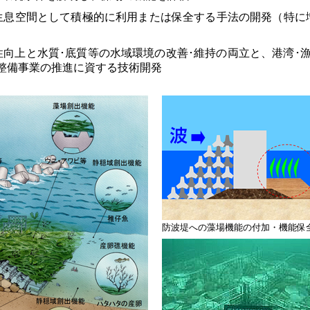
生息空間として積極的に利用または保全する手法の開発（特に
向上と水質･底質等の水域環境の改善･維持の両立と、港湾･漁
整備事業の推進に資する技術開発
防波堤への藻場機能の付加・機能保