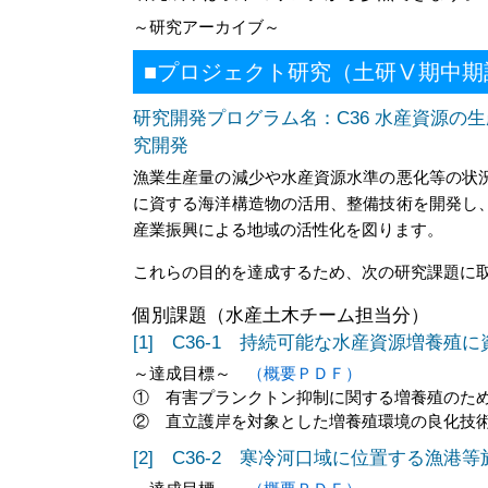
～研究アーカイブ～
■プロジェクト研究（土研Ⅴ期中期計
研究開発プログラム名：C36 水産資源
究開発
漁業生産量の減少や水産資源水準の悪化等の状
に資する海洋構造物の活用、整備技術を開発し
産業振興による地域の活性化を図ります。
これらの目的を達成するため、次の研究課題に
個別課題（水産土木チーム担当分）
[1] C36-1 持続可能な水産資源増養
～達成目標～
（概要ＰＤＦ）
① 有害プランクトン抑制に関する増養殖のた
② 直立護岸を対象とした増養殖環境の良化技
[2] C36-2 寒冷河口域に位置する漁