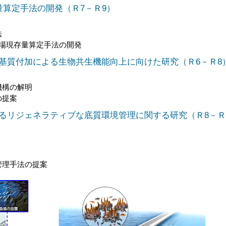
算定手法の開発（Ｒ7－Ｒ9）
法
場現存量算定手法の開発
基質付加による生物共生機能向上に向けた研究（Ｒ6－Ｒ8
機構の解明
の提案
るリジェネラティブな底質環境管理に関する研究（Ｒ8－Ｒ
管理手法の提案