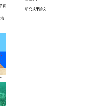
増養
研究成果論文
港･
全