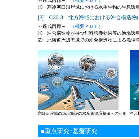
～達成目標～
（概要ＰＤＦ）
① 寒冷河口沿岸域における水生生物の生息環
[3] C36-3 北方海域における沖合構
～達成目標～
（概要ＰＤＦ）
① 沖合構造物が持つ餌料培養効果等の漁場環
② 北海道周辺海域での沖合構造物による漁場
寒冷沿岸域の漁港施設の水産資源増養殖への活用
沖合
■重点研究･基盤研究